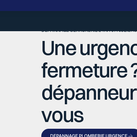
DÉPANNAGE SERRURERIE 24H/7J À JUZIERS
Une urgen
fermeture 
dépanneur 
vous
DÉPANNAGE PLOMBERIE URGENCE