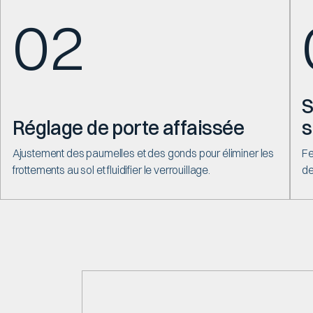
02
S
Réglage de porte affaissée
s
Ajustement des paumelles et des gonds pour éliminer les
Fe
frottements au sol et fluidifier le verrouillage.
de